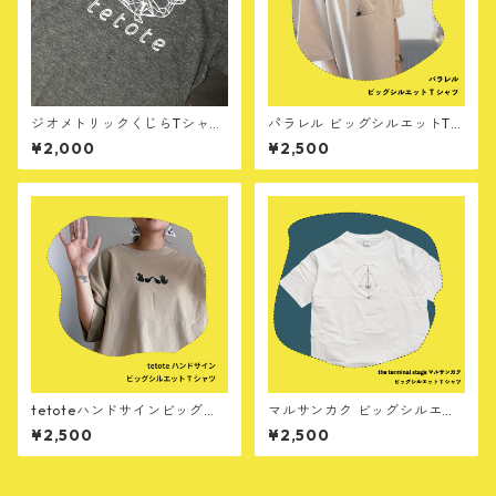
ジオメトリックくじらTシャツ
パラレル ビッグシルエットTシ
（ヘザーブラック）
ャツ
¥2,000
¥2,500
tetoteハンドサインビッグシ
マルサンカク ビッグシルエッ
ルエットTシャツ
トTシャツ / the terminal sta
¥2,500
¥2,500
ge