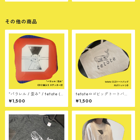
その他の商品
"パラレル / 歪み" / tetote (C
tetoteロゴビッグトートバッ
D)
グ
¥1,500
¥1,500