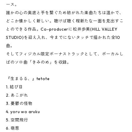
ース。
誰かの心の奥底と手を繋ぐため紡がれた楽曲たちは温かで、
どこか懐かしく新しい。聴けば聴く程新たな一面を見出すこ
とのできる作品。Co-producerに松井歩美(HILL VALLEY
STUDIO)を迎え入れ、今までにないタッチで描かれた全10
曲。
そしてフィジカル限定ボーナストラックとして、ボーカルし
ばのソロ曲「きみのめ」を収録。
『生まるる、』tetote
1. 結び目
2. あこがれ
3. 憂鬱の怪物
4. yoru wo aruku
5. 空間飛行
6. 萌葱