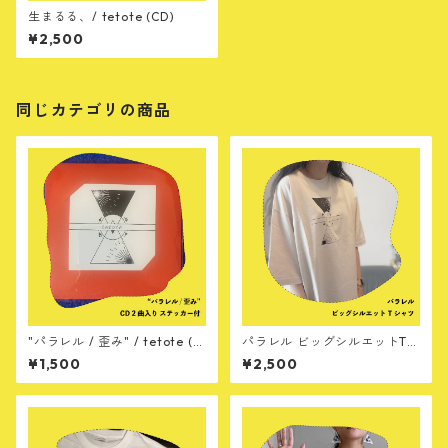
生まるる、/ tetote (CD)
¥2,500
同じカテゴリの商品
"パラレル / 歪み" / tetote (C
パラレル ビッグシルエットTシ
D)
ャツ
¥1,500
¥2,500