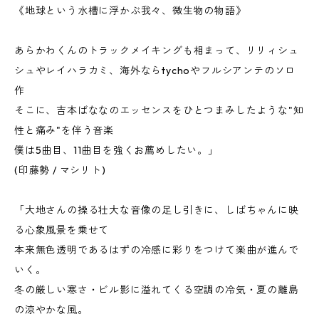
《地球という水槽に浮かぶ我々、微生物の物語》
あらかわくんのトラックメイキングも相まって、リリィシュ
シュやレイハラカミ、海外ならtychoやフルシアンテのソロ
作
そこに、吉本ばななのエッセンスをひとつまみしたような"知
性と痛み"を伴う音楽
僕は5曲目、11曲目を強くお薦めしたい。」
(印藤勢 / マシリト)
「大地さんの操る壮大な音像の足し引きに、しばちゃんに映
る心象風景を乗せて
本来無色透明であるはずの冷感に彩りをつけて楽曲が進んで
いく。
冬の厳しい寒さ・ビル影に溢れてくる空調の冷気・夏の離島
の涼やかな風。