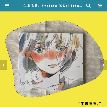
生まるる、/ tetote (CD) | tetote
works