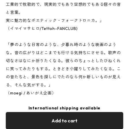
工業的で牧歌的で、現実的でもあり空想的でもある個々の音
と言葉。
実に魅力的なポエティック・フォークトロニカ。」
（イマイマサヒロ/Tettoh-FANCLUB)
「夢のような日常のような、夕暮れ時のような映画のよう
な。音の広がりはどこまでも行ける気持ちにさせる。歌声の
切なさはなにか祈りたくなる。彼らのちょっとしたひねくれ
に笑ってみたりもする。ときどき小躍りしてみたくなる。こ
の音たちと、景色を探しにでたのなら何か新しいものが見え
る、そんな気がする。」
（moegi / あいがえ企画）
International shipping available
Add to cart