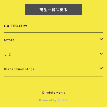
商品一覧に戻る
CATEGORY
tetote
CD
しば
merch
音源
the terminal stage
merch
merch
© tetote works
Powered by