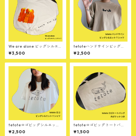
We are alone ビッグシルエッ
tetoteハンドサインビッグシ
トTシャツ （L/S）
ルエットTシャツ
¥3,500
¥2,500
tetoteロゴビッグシルエットT
tetoteロゴビッグトートバッ
シャツ
グ
¥2,500
¥1,500