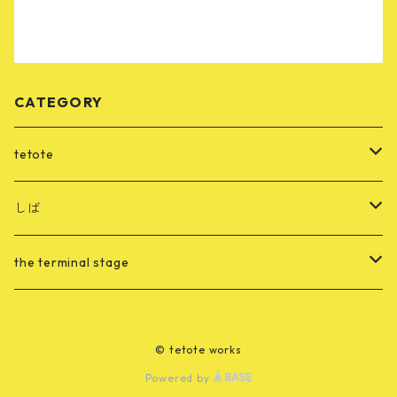
CATEGORY
tetote
CD
しば
merch
音源
the terminal stage
merch
merch
© tetote works
Powered by