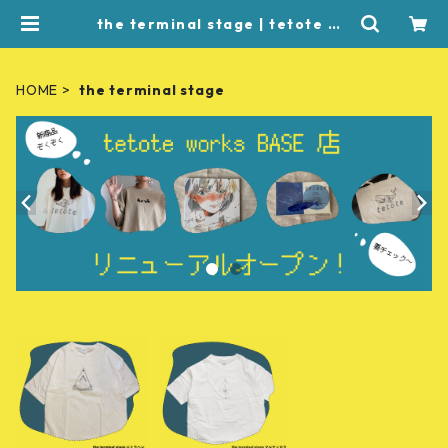
the terminal stage | tetote wo
rks
HOME
the terminal stage