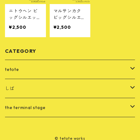
ニトウヘン ビ
マルサンカク
ッグシルエット
ビッグシルエッ
Tシャツ / the t
トTシャツ / the
¥2,500
¥2,500
erminal stage
terminal stage
CATEGORY
tetote
CD
しば
merch
音源
the terminal stage
merch
merch
© tetote works