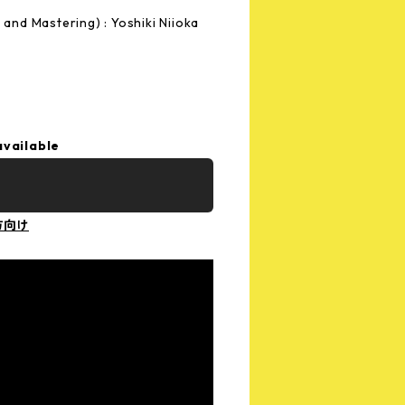
and Mastering) : Yoshiki Niioka
available
方向け