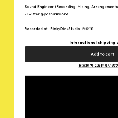
Sound Engineer (Recording, Mixing, Arrangements 
-Twitter @yoshikiniioka
Recorded at : RinkyDinkStudio 西荻窪
International shipping 
Add to cart
日本国内にお住まいの