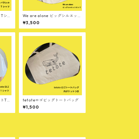
トTシャ
We are alone ビッグシルエット
Tシャツ （L/S）
¥3,500
ットTシ
tetoteロゴビッグトートバッグ
¥1,500