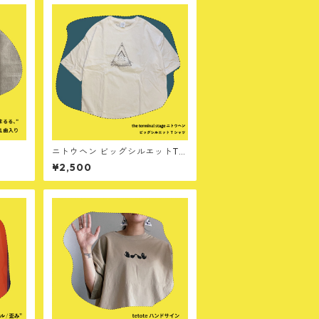
ニトウヘン ビッグシルエットTシ
ャツ / the terminal stage
¥2,500