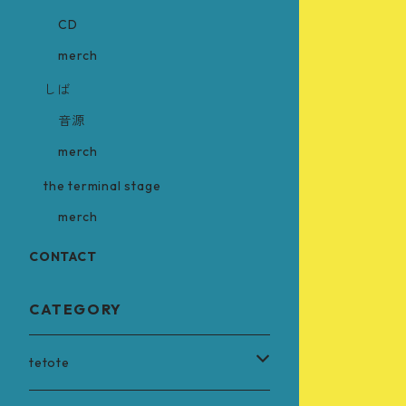
CD
merch
しば
音源
merch
the terminal stage
merch
CONTACT
CATEGORY
tetote