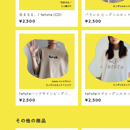
生まるる、/ tetote (CD)
パラレル ビッグシルエッ
ツ
¥2,500
¥2,500
tetoteハンドサインビッグシル
tetoteロゴビッグシルエ
エットTシャツ
ャツ
¥2,500
¥2,500
その他の商品