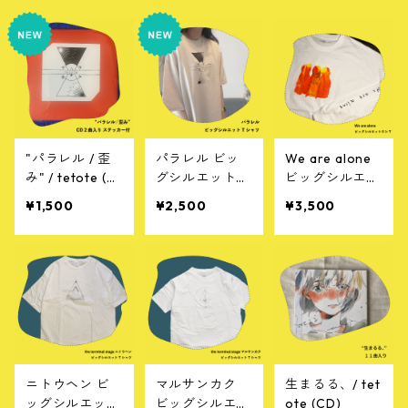
"パラレル / 歪
パラレル ビッ
We are alone
み" / tetote (C
グシルエットT
ビッグシルエッ
D)
シャツ
トTシャツ （L/
¥1,500
¥2,500
¥3,500
S）
ニトウヘン ビ
マルサンカク
生まるる、/ tet
ッグシルエット
ビッグシルエッ
ote (CD)