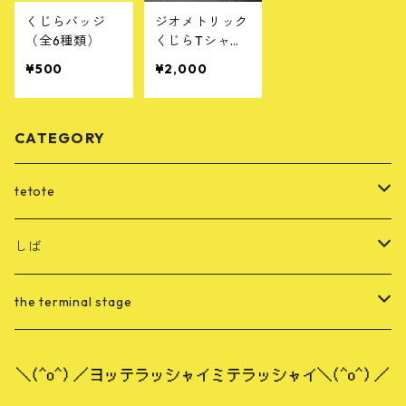
くじらバッジ
ジオメトリック
（全6種類）
くじらTシャツ
（ヘザーブラッ
¥500
¥2,000
ク）
CATEGORY
tetote
CD
しば
merch
音源
the terminal stage
merch
merch